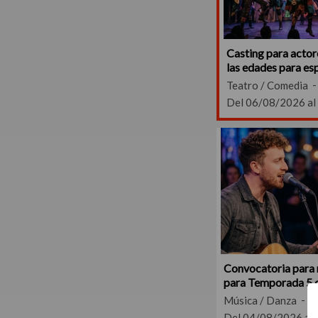
Casting para actore
las edades para es
"Monsters Factory:
Teatro / Comedia
Del 06/08/2026 al
Convocatoria para 
para Temporada 5 d
Música / Danza
Del 04/08/2026 al