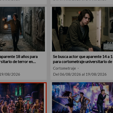
 aparente 18 años para
Se busca actor que aparente 14 a 1
sitario de terror en
para cortometraje universitario de 
CABA
Cortometraje
 19/08/2026
Del 06/08/2026 al 19/08/2026