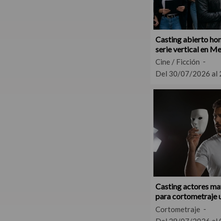
Casting abierto ho
serie vertical en M
Cine / Ficción
Del 30/07/2026 al
Casting actores ma
para cortometraje
– Buenos Aires
Cortometraje