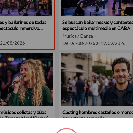
s y bailarines de todas
Se buscan bailarines/as y cantante
pectáculo inmersivo
espectáculo multimedia en CABA
 La Fábrica de Sustos"
Música / Danza
 21/08/2026
Del 06/08/2026 al 19/09/2026
músicos solistas y dúos
Casting hombres castaños o moro
e Terraza Nerd (Redux)
importante campaña
Cine / Ficción
 16/08/2026
Del 04/08/2026 al 16/08/2026