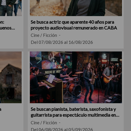
ón:
Se busca actriz que aparente 40 años para
Buenos
proyecto audiovisual remunerado en CABA
Cine / Ficción
Del 07/08/2026 al 16/08/2026
a
Se buscan pianista, baterista, saxofonista y
guitarrista para espectáculo multimedia en
CABA
Cine / Ficción
Del 06/08/2026 al 05/09/2026