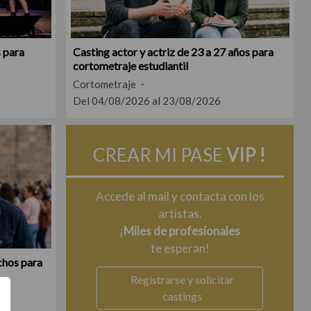
s para
Casting actor y actriz de 23 a 27 años para
cortometraje estudiantil
Cortometraje
Del 04/08/2026 al 23/08/2026
CREAR MI PASE
VIP !
Accede al mail y contacta con los
artistas.
¡
Miles de profesionales
te esperan!
chos para
Registrarse y solicitar
castings