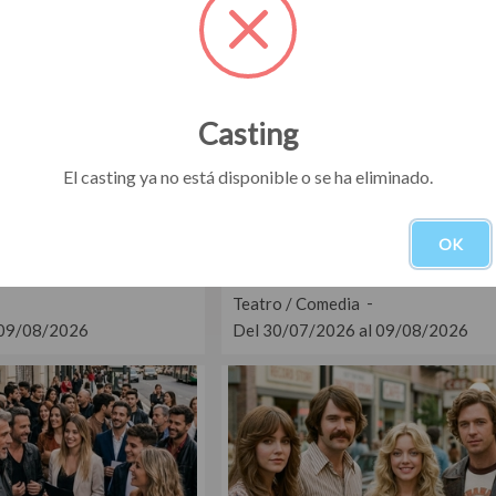
Casting
El casting ya no está disponible o se ha eliminado.
OK
tas para cortometraje de
Casting actores y actrices entre 20
Cine en Buenos Aires
para obras teatrales
Teatro / Comedia
 09/08/2026
Del 30/07/2026 al 09/08/2026