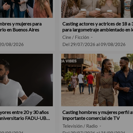
mbres y mujeres para
Casting actores y actrices de 18 a 
erlo en Buenos Aires
para largometraje ambientado en l
70's
Cine / Ficción
 20/08/2026
Del 29/07/2026 al 09/08/2026
yores entre 20 y 30 años
Casting hombres y mujeres perfil a
 universitario FADU-UBA
importante comercial de TV
Televisión / Radio