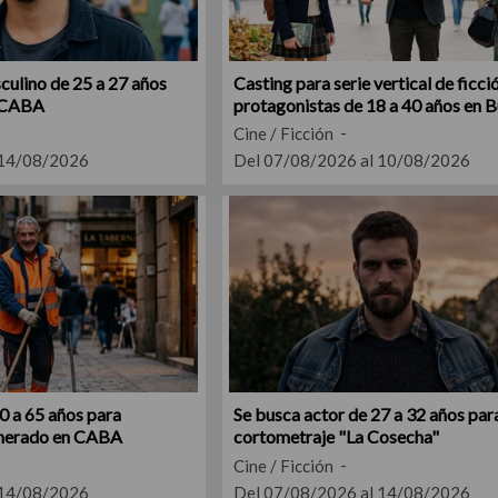
culino de 25 a 27 años
Casting para serie vertical de ficci
n CABA
protagonistas de 18 a 40 años en 
Aires
Cine / Ficción
 14/08/2026
Del 07/08/2026 al 10/08/2026
0 a 65 años para
Se busca actor de 27 a 32 años par
nerado en CABA
cortometraje "La Cosecha"
Cine / Ficción
 14/08/2026
Del 07/08/2026 al 14/08/2026