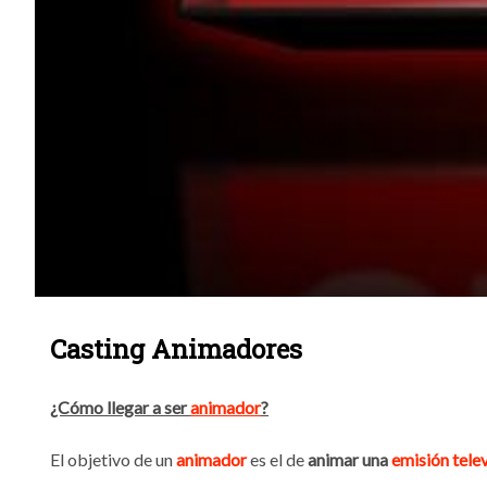
Casting Animadores
¿Cómo llegar a ser
animador
?
El objetivo de un
animador
es el de
animar una
emisión telev