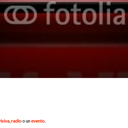
isiva
,
radio
o un
evento
.