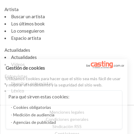
Artista
Buscar un artista
Los últimos book
Lo conseguieron
Espacio artista
Actualidades
Actualidades
Vídeos
Gestión de cookies
Entrevistas
Utilizamos cookies para hacer que el sitio sea más fácil de usar
Nuestras entrevistas
y mejorar el rendimiento y la seguridad del sitio web.
Léxico
Para qué sirven estas cookies:
Cookies obligatorias
Menciones legales
Medición de audiencia
Condiciones generales
Agencias de publicidad
Sindicación RSS
Contáctenos