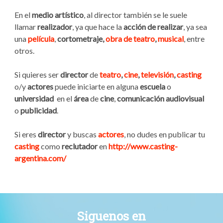
En el
medio artístico
, al director también se le suele
llamar
realizador
, ya que hace la
acción de realizar
, ya sea
una
película
,
cortometraje,
obra de teatro
,
musical
, entre
otros.
Si quieres ser
director
de
teatro
,
cine
,
televisión
,
casting
o/y
actores
puede iniciarte en alguna
escuela
o
universidad
en el
área
de
cine
,
comunicación audiovisual
o
publicidad
.
Si eres
director
y buscas
actores
, no dudes en publicar tu
casting
como
reclutador
en
http://www.casting-
argentina.com/
Siguenos en