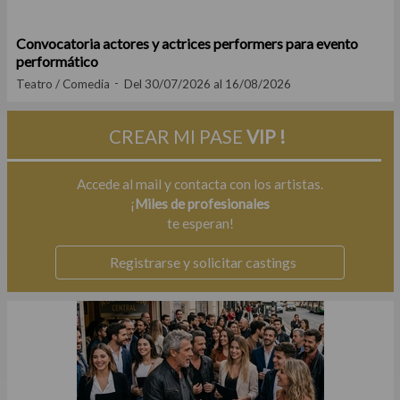
Convocatoria actores y actrices performers para evento
performático
Teatro / Comedia
Del 30/07/2026 al 16/08/2026
CREAR MI PASE
VIP !
Accede al mail y contacta con los artistas.
¡
Miles de profesionales
te esperan!
Registrarse y solicitar castings