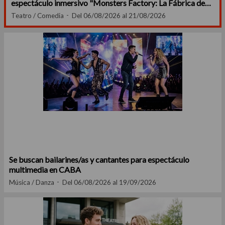
espectáculo inmersivo "Monsters Factory: La Fábrica de
Sustos"
Teatro / Comedia
Del 06/08/2026 al 21/08/2026
Se buscan bailarines/as y cantantes para espectáculo
multimedia en CABA
Música / Danza
Del 06/08/2026 al 19/09/2026