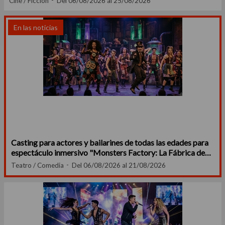
Cine / Ficción
Del 06/08/2026 al 25/08/2026
En las noticias
Casting para actores y bailarines de todas las edades para
espectáculo inmersivo "Monsters Factory: La Fábrica de
Sustos"
Teatro / Comedia
Del 06/08/2026 al 21/08/2026