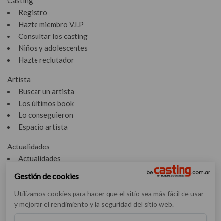
Casting
Registro
Hazte miembro V.I.P
Consultar los casting
Niños y adolescentes
Hazte reclutador
Artista
Buscar un artista
Los últimos book
Lo conseguieron
Espacio artista
Actualidades
Actualidades
Vídeos
Gestión de cookies
Entrevistas
Utilizamos cookies para hacer que el sitio sea más fácil de usar
Nuestras entrevistas
y mejorar el rendimiento y la seguridad del sitio web.
Léxico